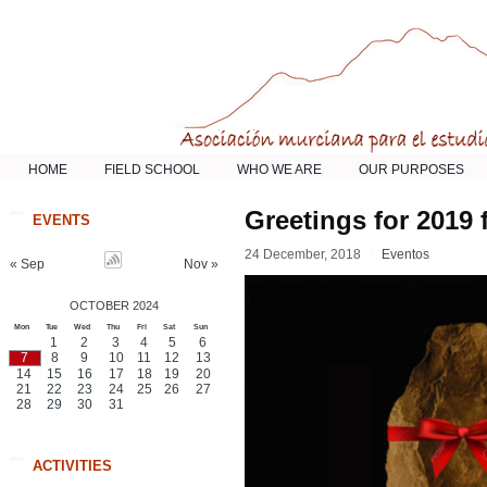
HOME
FIELD SCHOOL
WHO WE ARE
OUR PURPOSES
Greetings for 2019 
EVENTS
24 December, 2018
Eventos
« Sep
Nov »
OCTOBER 2024
Mon
Tue
Wed
Thu
Fri
Sat
Sun
1
2
3
4
5
6
7
8
9
10
11
12
13
14
15
16
17
18
19
20
21
22
23
24
25
26
27
28
29
30
31
ACTIVITIES