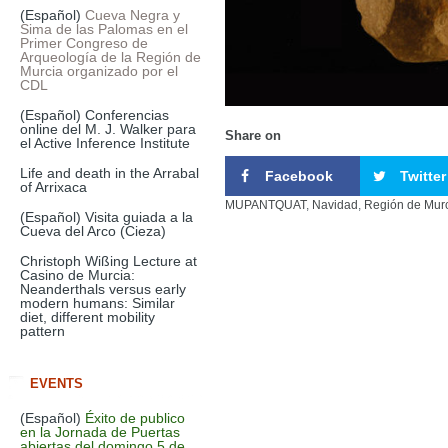
(Español)
Cueva Negra y
Sima de las Palomas en el
Primer Congreso de
Arqueología de la Región de
Murcia organizado por el
CDL
(Español) Conferencias
online del M. J. Walker para
Share on
el Active Inference Institute
Life and death in the Arrabal
Facebook
Twitter
of Arrixaca
MUPANTQUAT
,
Navidad
,
Región de Mur
(Español) Visita guiada a la
Cueva del Arco (Cieza)
Christoph Wißing Lecture at
Casino de Murcia:
Neanderthals versus early
modern humans: Similar
diet, different mobility
pattern
EVENTS
(Español)
Éxito de publico
en la Jornada de Puertas
abiertas del domingo 5 de