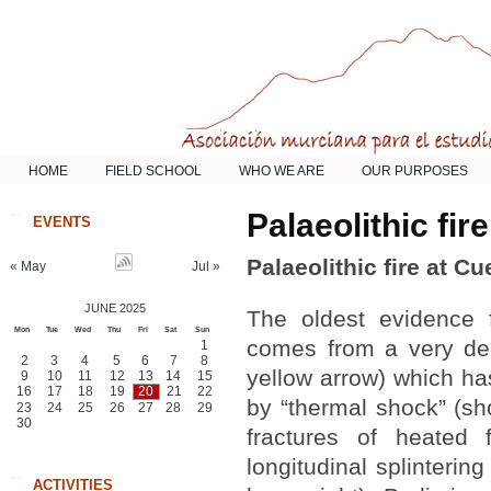
HOME
FIELD SCHOOL
WHO WE ARE
OUR PURPOSES
Palaeolithic fi
EVENTS
Palaeolithic fire at C
« May
Jul »
JUNE 2025
The oldest evidence f
Mon
Tue
Wed
Thu
Fri
Sat
Sun
comes from a very dee
1
2
3
4
5
6
7
8
yellow arrow) which has
9
10
11
12
13
14
15
16
17
18
19
20
21
22
by “thermal shock” (show
23
24
25
26
27
28
29
30
fractures of heated 
longitudinal splinterin
ACTIVITIES