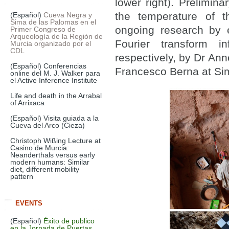
lower right). Prelimin
the temperature of t
(Español)
Cueva Negra y
Sima de las Palomas en el
ongoing research by 
Primer Congreso de
Arqueología de la Región de
Fourier transform in
Murcia organizado por el
CDL
respectively, by Dr An
(Español) Conferencias
Francesco Berna at Sim
online del M. J. Walker para
el Active Inference Institute
Life and death in the Arrabal
of Arrixaca
(Español) Visita guiada a la
Cueva del Arco (Cieza)
Christoph Wißing Lecture at
Casino de Murcia:
Neanderthals versus early
modern humans: Similar
diet, different mobility
pattern
EVENTS
(Español)
Éxito de publico
en la Jornada de Puertas