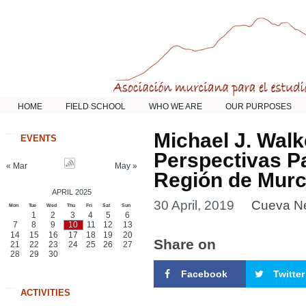
HOME
FIELD SCHOOL
WHO WE ARE
OUR PURPOSES
Michael J. Wal
EVENTS
Perspectivas P
« Mar
May »
Región de Murc
APRIL 2025
30 April, 2019
Cueva N
Mon
Tue
Wed
Thu
Fri
Sat
Sun
1
2
3
4
5
6
7
8
9
10
11
12
13
14
15
16
17
18
19
20
Share on
21
22
23
24
25
26
27
28
29
30
Facebook
Twitter
ACTIVITIES