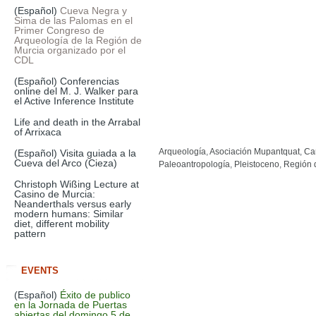
(Español)
Cueva Negra y
Sima de las Palomas en el
Primer Congreso de
Arqueología de la Región de
Murcia organizado por el
CDL
(Español) Conferencias
online del M. J. Walker para
el Active Inference Institute
Life and death in the Arrabal
of Arrixaca
Arqueología
,
Asociación Mupantquat
,
Ca
(Español) Visita guiada a la
Cueva del Arco (Cieza)
Paleoantropología
,
Pleistoceno
,
Región 
Christoph Wißing Lecture at
Casino de Murcia:
Neanderthals versus early
modern humans: Similar
diet, different mobility
pattern
EVENTS
(Español)
Éxito de publico
en la Jornada de Puertas
abiertas del domingo 5 de