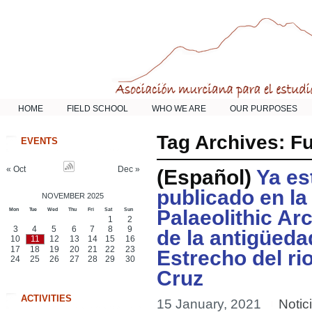
HOME
FIELD SCHOOL
WHO WE ARE
OUR PURPOSES
Tag Archives:
F
EVENTS
« Oct
Dec »
(Español)
Ya est
publicado en la
NOVEMBER 2025
Mon
Tue
Wed
Thu
Fri
Sat
Sun
Palaeolithic Ar
1
2
3
4
5
6
7
8
9
de la antigüeda
10
11
12
13
14
15
16
17
18
19
20
21
22
23
Estrecho del ri
24
25
26
27
28
29
30
Cruz
ACTIVITIES
15 January, 2021
Notic