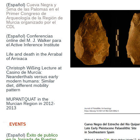
(Español)
Cueva Negra y
Sima de las Palomas en el
Primer Congreso de
Arqueología de la Región de
Murcia organizado por el
CDL
(Español) Conferencias
online del M. J. Walker para
el Active Inference Institute
Life and death in the Arrabal
of Arrixaca
Christoph Wißing Lecture at
Casino de Murcia:
Neanderthals versus early
modern humans: Similar
diet, different mobility
pattern
MUPANTQUAT in the
Murcian Region in 2012-
2013
EVENTS
(Español)
Éxito de publico
en la Jornada de Puertas