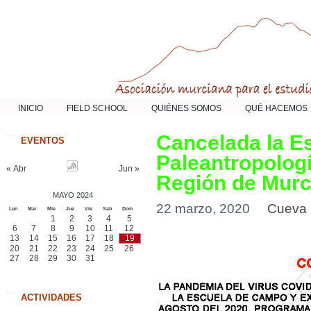
INICIO
FIELD SCHOOL
QUIÉNES SOMOS
QUÉ HACEMOS
Cancelada la E
EVENTOS
Paleantropologí
« Abr
Jun »
Región de Murc
MAYO 2024
22 marzo, 2020
Cueva 
Lun
Mar
Mie
Jue
Vie
Sab
Dom
1
2
3
4
5
6
7
8
9
10
11
12
13
14
15
16
17
18
19
20
21
22
23
24
25
26
27
28
29
30
31
ACTIVIDADES