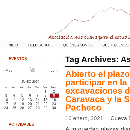
INICIO
FIELD SCHOOL
QUIÉNES SOMOS
QUÉ HACEMOS
Tag Archives:
As
EVENTOS
« May
Jul »
Abierto el plaz
participar en l
JUNIO 2024
Lun
Mar
Mie
Jue
Vie
Sab
Dom
excavaciones d
1
2
3
4
5
6
7
8
9
Caravaca y la S
10
11
12
13
14
15
16
17
18
19
20
21
22
23
Pacheco
24
25
26
27
28
29
30
16 enero, 2021
Cueva 
ACTIVIDADES
Aun quedan plazas dis