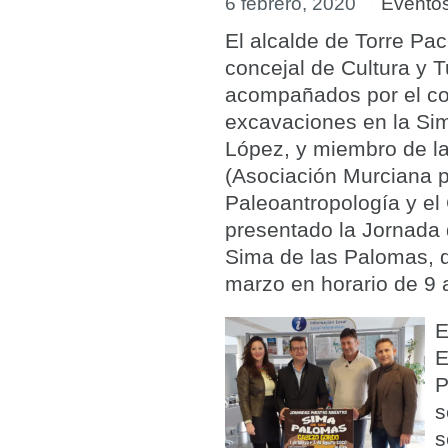
6 febrero, 2020
Evento
El alcalde de Torre Pa
concejal de Cultura y 
acompañados por el cod
excavaciones en la Si
López, y miembro de 
(Asociación Murciana p
Paleoantropología y el
presentado la Jornada 
Sima de las Palomas, q
marzo en horario de 9 
E
E
P
s
s