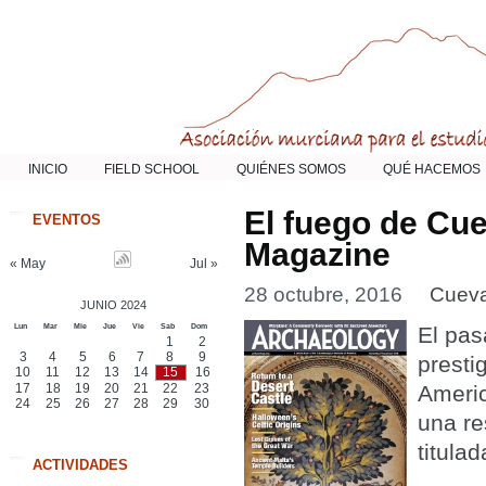
INICIO
FIELD SCHOOL
QUIÉNES SOMOS
QUÉ HACEMOS
El fuego de Cu
EVENTOS
Magazine
« May
Jul »
28 octubre, 2016
Cuev
JUNIO 2024
Lun
Mar
Mie
Jue
Vie
Sab
Dom
El pas
1
2
3
4
5
6
7
8
9
presti
10
11
12
13
14
15
16
17
18
19
20
21
22
23
Americ
24
25
26
27
28
29
30
una re
titula
ACTIVIDADES